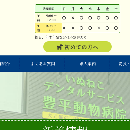
日
月
火
水
木
金
土
診療時間
午
9:00 ～
○
×
○
○
○
○
○
前
12:00
午
15:30 ～
×
×
○
○
×
○
○
後
18:00
祝日、年末年始などは不定休あり
備紹介
よくある質問
求人案内
院長