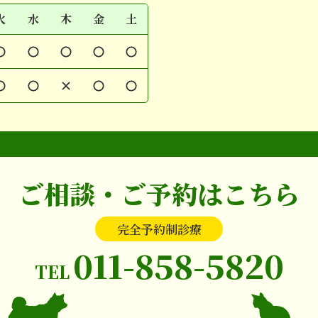
火
水
木
金
土
○
○
○
○
○
○
○
×
○
○
ご相談・ご予約はこちら
完全予約制診療
011-858-5820
TEL