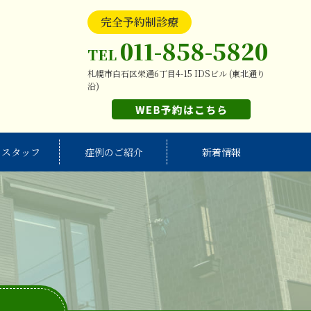
完全予約制診療
011-858-5820
TEL
札幌市白石区栄通6丁目4-15 IDSビル (東北通り
沿)
・スタッフ
症例のご紹介
新着情報