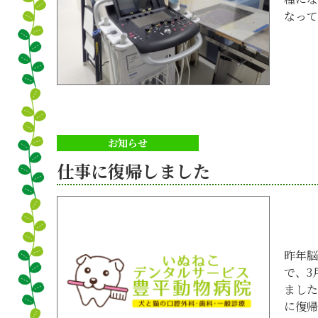
なって
お知らせ
仕事に復帰しました
昨年脳
で、3
ました
に復帰