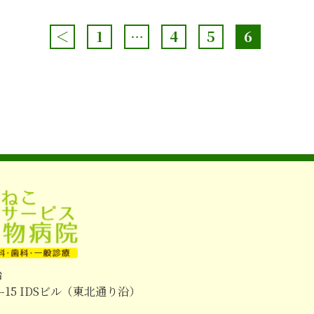
＜
1
…
4
5
6
始
15 IDSビル（東北通り沿）